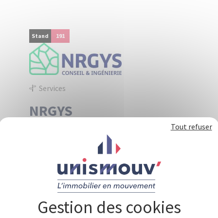
Panneau de gestion des cookies
Stand
191
Services
NRGYS
Tout refuser
Fondée en 2005, NRGYS est une entreprise
française indépendante spécialisée dans le
conseil et l’ingénierie en performance
énergétique. Nous accompagnons les
professionnels de l’immobilier dans la
conception, la gestion et l’optimisation de
bâtiments durables, économes en énergie et