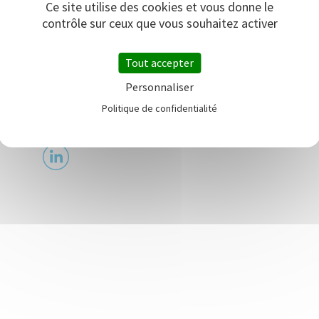
Ce site utilise des cookies et vous donne le
Découvrez notre assistant digital intelligent,
contrôle sur ceux que vous souhaitez activer
conçu pour simplifier vos tâches et vous faire
gagner un temps précieux dans votre gestion
Tout accepter
immobilière. Ne laissez plus votre quotidien
vous faire perdre du temps, concentrez-vous sur
Personnaliser
l’essentiel, le client.
Politique de confidentialité
https://genius.immo/