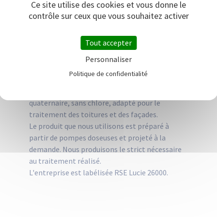
Ce site utilise des cookies et vous donne le
Le process utilisé est un process développé par
contrôle sur ceux que vous souhaitez activer
l'entreprise appelé process BIOZYMOUSS
SYSTEM qui permet par la pulvérisation d’une
Tout accepter
mousse de fixer le produit sur les supports et
d’éviter les écoulements de substances dans les
Personnaliser
réseaux (mélange à base d’eau à 92%).
Politique de confidentialité
Pour cela LOGISERVICES utilise un produit
biocide à pH neutre à base d'ammonium
quaternaire, sans chlore, adapté pour le
traitement des toitures et des façades.
Le produit que nous utilisons est préparé à
partir de pompes doseuses et projeté à la
demande. Nous produisons le strict nécessaire
au traitement réalisé.
L'entreprise est labélisée RSE Lucie 26000.