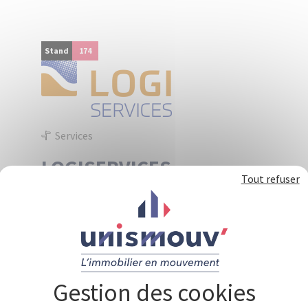
Panneau de gestion des cookies
Stand
174
Services
LOGISERVICES
Tout refuser
La société Logiservices filiale du groupe
Raimbault Environnements est spécialisée
depuis 2004 dans le traitement des mousses et
des lichens présents sur les toitures et façades
des bâtiments. Elle travaille depuis plus de 20
années avec l’ensemble des bailleurs sociaux du
grand ouest.