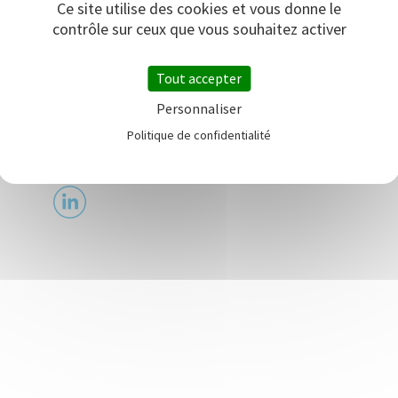
Ce site utilise des cookies et vous donne le
100% de l'infrastructure collective de recharge.
contrôle sur ceux que vous souhaitez activer
L'application MyWAAT, unique sur le marché,
permet la recharge à domicile et en
Tout accepter
déplacement, la programmation des recharges,
le suivi des consommations et un paiement
Personnaliser
simplifié.
Politique de confidentialité
https://waat.fr/nos-offres-copropriete/