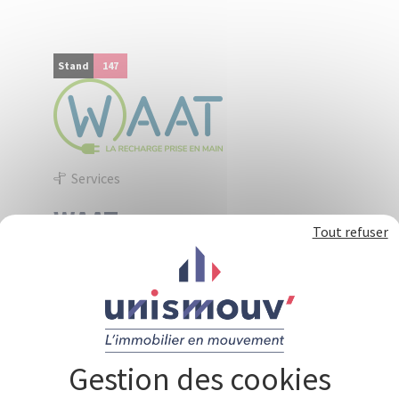
Panneau de gestion des cookies
Stand
147
Services
WAAT
Tout refuser
WAAT est un opérateur français de bornes de
recharge rapide présent en France et à
l'international. L'expertise de WAAT est globale
: étude technique, fourniture et exploitation de
bornes à protocole ouvert, travaux
d'installation, maintenance, supervision.
L'offre de WAAT permet une prise en charge à